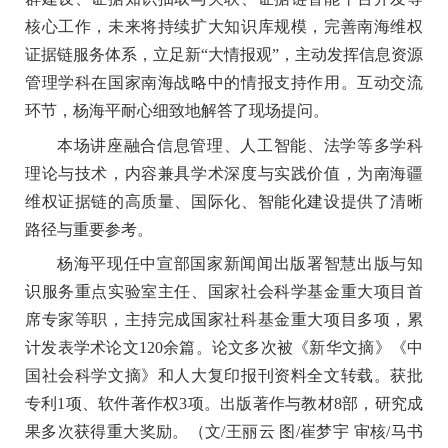
核心工作，未来将持续扩大知识库规模，完善
南海维权
证据链服务体系，立足新
“大情报观”，主动发挥信息资源
管理学科在国家南海战略中的情报支持作用。互动交流
环节，杨海平耐心细致地解答了现场提问。
本场讲座融合信息管理、人工智能、法学等多学科
理论与技术，内容兼具学术深度与实践价值
，
为南海疆
维权证据链的高质量、国际化、智能化建设提供了清晰
路径与重要参考。
杨海平
现任
中宣部国家新闻闻出版署智慧出版与知
识服务重点实验室主任
、
国家社会科学基金重大项目首
席专家
等职，
主持
完成
国家社科基金重大项目
多项
，累
计发表学术
论文
120
余篇。论文
多次
被
《
新华文摘
》《
中
国社会科学文摘
》
和
人大复印报刊资料全文转载。获批
专利1
项、软件著作权
3
项。出版著作与教材
8
部，
研究成
果
多次获得重大奖励
。（文
/
王丽云 图
/
崔梦宇 审核
/
马书