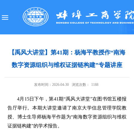
【禹风大讲堂】第41期：杨海平教授作“南海
数字资源组织与维权证据链构建”专题讲座
发布时间：2026-04-30
浏览次数：
1188
4
月
15
日下午
，第
41
期
“禹风大讲堂”在图书馆五楼报
告厅举行。本期大讲堂邀请了南京大学信息管理学院教
授、博士生导师杨海平
作题为
“
南海数字资源组织与维权
证据链构建
”
的
学术
报告
。