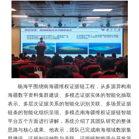
杨海平围绕南海疆维权证据链工程
，
从
多源异构南
海疆数字资料集群建设
、多模态证据实体的智能化抽取
表示、多层次证据关系的智能化识别关联、多场景证据
链条的智能化组织呈现、多模态南海疆维权证据链智能
平台
五个方面进行讲解
，系统介绍了
其团队
研究的整体
思路与核心成果。
他表示，团队已完成南海
领域
数据集
群建设、证据知识抽取与关联、证据链智能平台开发等