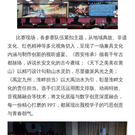
比赛现场，各参赛队伍紧扣主题，从地域典故、非遗
文化、红色精神等多元视角切入，呈现了一场兼具文化
内涵与
制作
创新的视听盛宴。《西安传承》循着千年古
都脉络，诉说长安文化的古今赓续；《天下之美美在黄
山》以精巧设计勾勒山水灵韵，尽显徽派风光之美；
《禹定九州，淮畔担当》以大禹治水为引，彰显淮畔文
化的责任担当。选手们灵活运用图文排版、动画特效、
音视频融合等技术，将文化底蕴与数字创意深度融合，
每一份精心打磨的 PPT，都展现出
我校
学子的巧思创意
与青春朝气。