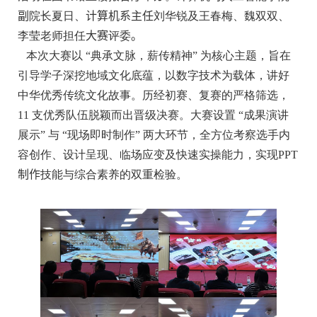
副
院长夏日、
计算机系主任
刘华锐及王春梅、魏双双、
李莹老师担任
大赛
评委
。
本次大赛以 “典承文脉，薪传精神” 为核心主题，旨在
引导学子深挖地域文化底蕴，以数字技术为载体，讲好
中华优秀传统文化故事。历经初赛、复赛的严格筛选，
11 支优秀队伍脱颖而出晋级决赛。大赛设置 “成果演讲
展示” 与 “现场即时制作” 两大环节，全方位考察选手内
容创作、设计呈现、临场应变及快速实操能力，实现
PPT
制作
技能与综合素养的双重检验。