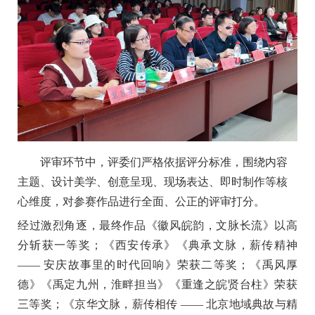
评审环节中，评委们严格依据评分标准，围绕内容
主题、设计美学、创意呈现、现场表达、即时制作等核
心维度，对参赛作品进行全面、公正的评审打分。
经过激烈角逐，最终作品《徽风皖韵，文脉长流》以高
分斩获一等奖；《西安传承》《典承文脉，薪传精神
—— 安庆故事里的时代回响》荣获二等奖；《禹风厚
德》《禹定九州，淮畔担当》《重逢之皖贤台柱》荣获
三等奖；《京华文脉，薪传相传 —— 北京地域典故与精